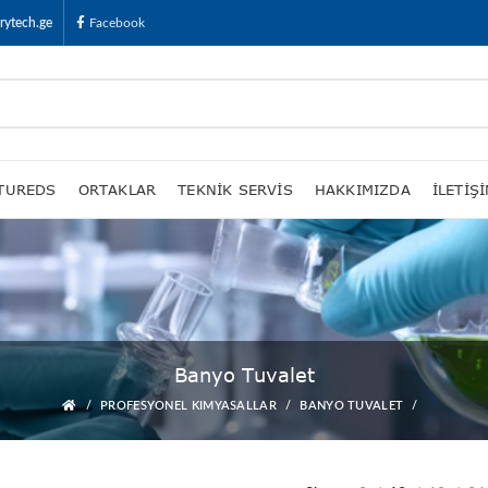
rytech.ge
Facebook
TUREDS
ORTAKLAR
TEKNIK SERVIS
HAKKIMIZDA
İLETIŞ
Banyo Tuvalet
PROFESYONEL KIMYASALLAR
BANYO TUVALET