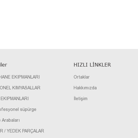
ler
HIZLI LINKLER
HANE EKIPMANLARI
Ortaklar
ONEL KIMYASALLAR
Hakkımızda
 EKIPMANLARI
İletişim
ofesyonel süpürge
 Arabaları
R / YEDEK PARÇALAR