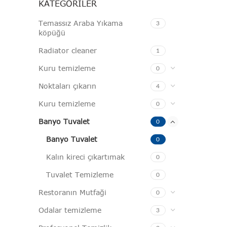
KATEGORILER
Temassız Araba Yıkama
3
köpüğü
Radiator cleaner
1
Kuru temizleme
0
Noktaları çıkarın
4
Kuru temizleme
0
Banyo Tuvalet
0
Banyo Tuvalet
0
Kalın kireci çıkartımak
0
Tuvalet Temizleme
0
Restoranın Mutfaği
0
Odalar temizleme
3