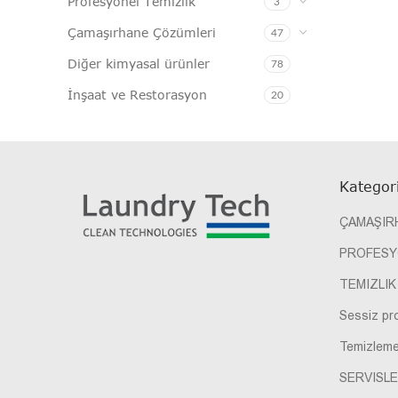
Profesyonel Temizlik
3
Çamaşırhane Çözümleri
47
Diğer kimyasal ürünler
78
İnşaat ve Restorasyon
20
Kategori
ÇAMAŞIR
PROFESY
TEMIZLIK
Sessiz pr
Temizleme
SERVISLE