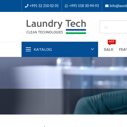
+995 32 250 02 05
+995 558 30-94-93
Info@laund
HOT
KATALOG
SALE
FEA