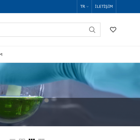
TR
İLETIŞIM
IM