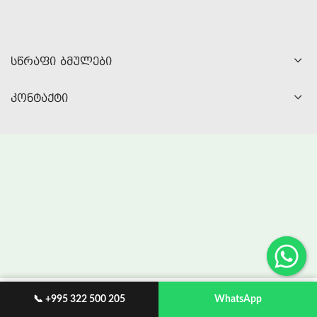
ᲡᲬᲠᲐᲤᲘ ᲑᲛᲣᲚᲔᲑᲘ
ᲙᲝᲜᲢᲐᲥᲢᲘ
📞 +995 322 500 205
WhatsApp
რჩეულები
My account