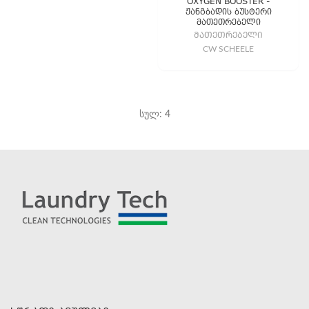
OXYGEN BOOSTER -
ჟანგბადის ბუსტერი
მათეთრებელი
ᲛᲐᲗᲔᲗᲠᲔᲑᲔᲚᲘ
CW SCHEELE
სულ: 4