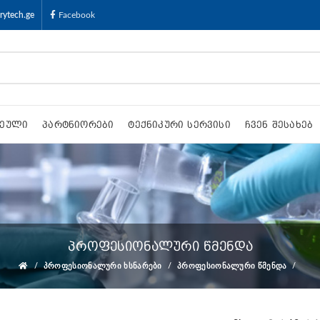
rytech.ge
Facebook
ᲔᲣᲚᲘ
ᲞᲐᲠᲢᲜᲘᲝᲠᲔᲑᲘ
ᲢᲔᲥᲜᲘᲙᲣᲠᲘ ᲡᲔᲠᲕᲘᲡᲘ
ᲩᲕᲔᲜ ᲨᲔᲡᲐᲮᲔᲑ
პროფესიონალური წმენდა
ᲞᲠᲝᲤᲔᲡᲘᲝᲜᲐᲚᲣᲠᲘ ᲮᲡᲜᲐᲠᲔᲑᲘ
ᲞᲠᲝᲤᲔᲡᲘᲝᲜᲐᲚᲣᲠᲘ ᲬᲛᲔᲜᲓᲐ