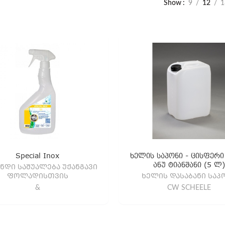
Show
9
12
1
Special Inox
ხელის საპონი - ცისფერი
ანუ ტიანშანი (5 ლ
ᲜᲓᲘ ᲡᲐᲨᲣᲐᲚᲔᲑᲐ ᲣᲟᲐᲜᲒᲐᲕᲘ
ᲤᲝᲚᲐᲓᲘᲡᲗᲕᲘᲡ
ᲮᲔᲚᲘᲡ ᲓᲐᲡᲐᲑᲐᲜᲘ ᲡᲐᲞ
&
CW SCHEELE