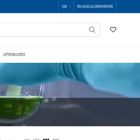
GE
ᲓᲐᲒᲕᲘᲙᲐᲕᲨᲘᲠᲓᲘᲗ
ᲙᲝᲜᲢᲐᲥᲢᲘ