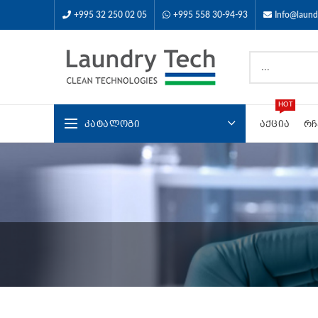
+995 32 250 02 05
+995 558 30-94-93
Info@laund
HOT
ᲙᲐᲢᲐᲚᲝᲒᲘ
ᲐᲥᲪᲘᲐ
ᲠᲩ