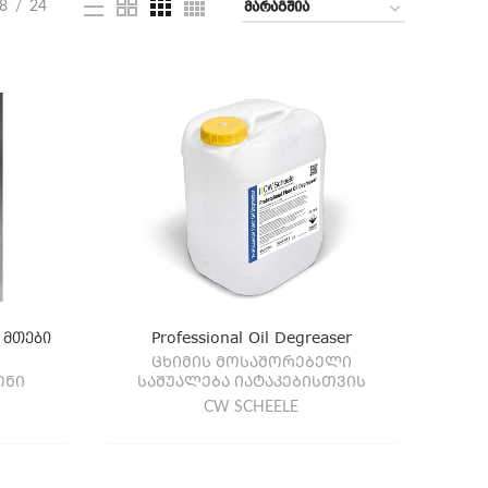
8
24
 მთები
Professional Oil Degreaser
)
ᲪᲮᲘᲛᲘᲡ ᲛᲝᲡᲐᲨᲝᲠᲔᲑᲔᲚᲘ
ᲝᲜᲘ
ᲡᲐᲨᲣᲐᲚᲔᲑᲐ ᲘᲐᲢᲐᲙᲔᲑᲘᲡᲗᲕᲘᲡ
CW SCHEELE