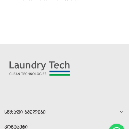
ᲡᲬᲠᲐᲤᲘ ᲑᲛᲣᲚᲔᲑᲘ
ᲙᲝᲜᲢᲐᲥᲢᲘ